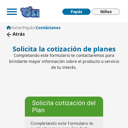
Contáctanos - Papas Osi
Saltar al contenido principal
Papás
Niños
Home
/
Papás
/
Contáctanos
Atrás
Solicita la cotización de planes
Completando este formulario te contactaremos para
brindarte mayor información sobre el producto o servicio
de tu interés.