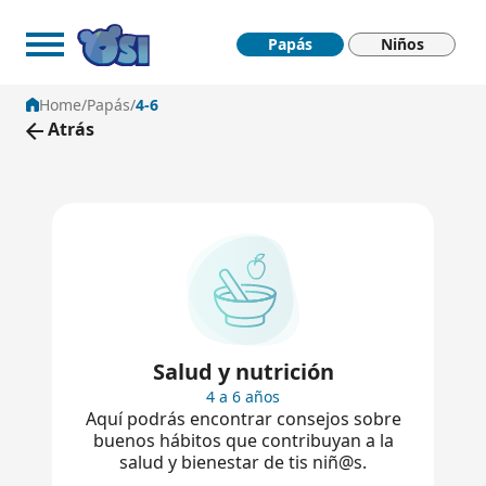
4-6 - Papas Osi
Saltar al contenido principal
Papás
Niños
Home
/
Papás
/
4-6
Atrás
Salud y nutrición
4 a 6 años
Aquí podrás encontrar consejos sobre
buenos hábitos que contribuyan a la
salud y bienestar de tis niñ@s.